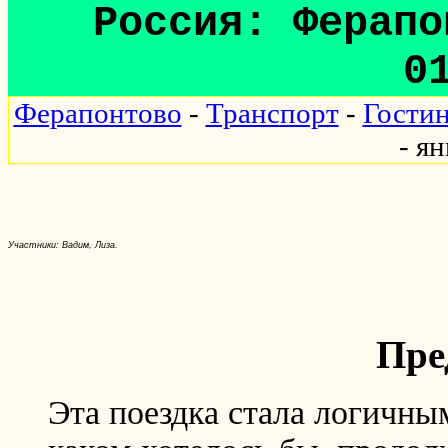
Россия: Ферапо
0
Ферапонтово
-
Транспорт
-
Гости
- я
Участники: Вадим, Лиза.
Пре
Эта поездка стала логичным