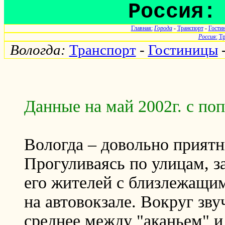
Россия:
Главная:
Города
-
Транспорт
-
Гости
Россия
:
Тр
Вологда:
Транспорт
-
Гостиницы
Данные на май 2002г. с поп
Вологда – довольно прият
Прогуливаясь по улицам, з
его жителей с близлежащи
на автовокзале. Вокруг зву
среднее между "аканьем" и