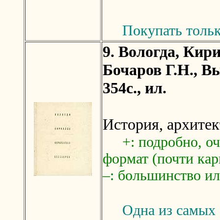
Покупать тольк
9. Вологда, Кир
Бочаров Г.Н., Вы
354с., ил.
История, архитек
+: подробно, о
формат (почти кар
–: большинство ил
Одна из самых