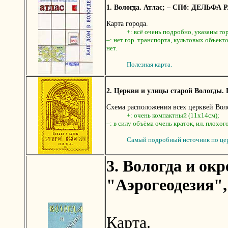
1. Вологда. Атлас; – СПб: ДЕЛЬФА Р. А
Карта города.
+: всё очень подробно, указаны го
–: нет гор. транспорта, культовых объект
нет.
Полезная карта.
2. Церкви и улицы старой Вологды. 
Схема расположения всех церквей Вол
+: очень компактный (11х14см);
–: в силу объёма очень краток, ил. плохого
Самый подробный источник по це
3. Вологда и ок
"Аэрогеодезия",
Карта.