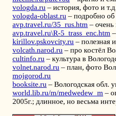
vologda.ru
– история, фото и т.д
vologda-oblast.ru
– подробно об
avp.travel.ru/35_rus.htm
– очень
avp.travel.ru\R-5_trass_enc.htm
–
kirillov.pskovcity.ru
– полезная 
volcath.narod.ru
– про костёл В
cultinfo.ru
– культура в Вологод
volnet.narod.ru
– план, фото Во
mojgorod.ru
booksite.ru
– Вологодская обл. 
world.lib.ru/m/medwedew_m
– о
2005г.; длинное, но весьма инт