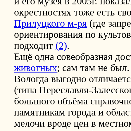
и его музея в 2005г. показ
окрестностях тоже есть св
Прилуцкого м-ря
(где запр
ориентирования по культо
подходит
(2)
.
Ещё одна совеобразная до
животных
; сам там не был.
Вологда выгодно отличаетс
(типа Переславля-Залесско
большого объёма справочно
памятникам города и облас
мелочи вроде цен в местно