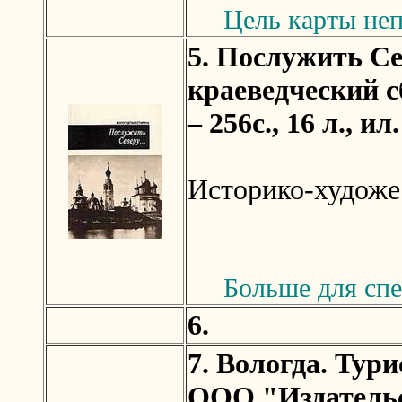
Цель карты неп
5. Послужить Се
краеведческий с
– 256с., 16 л., ил.
Историко-художе
Больше для спе
6.
7. Вологда. Тури
ООО "Издательс